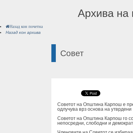
Архива на 
Назад кон почетна
Назад кон архива
Совет
Советот на Општина Карпош е пре
одлучува врз основа на утврдени
Советот на Општина Карпош го со
непосредни, слободни и демократ
Членовите на Советот се избираат