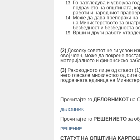
Го разгледува и усвојува го
подрачјето на општината, ко
работи и народниот правобр
Може да дава препораки на 
на Министерството за внатр
безбедност и безбедноста во
Врши и други работи утврден
(2)
Доколку советот не ги усвои и
овој член, може да покрене пост
материјалното и финансиско рабо
(3)
Раководното лице од ставот (1)
него гласале мнозинство од сите 
подрачната единица на Министер
Прочитајте го
ДЕЛОВНИКОТ
на С
ДЕЛОВНИК
Прочитајте го
РЕШЕНИЕТО
за об
РЕШЕНИЕ
СТАТУТ НА ОПШТИНА КАРПО