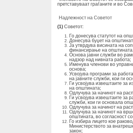
претставуваат граѓаните и во Со
Надлежност на Советот
(1)
Советот:
Го донесува статутот на опш
Донесува буџет на општинат
Ја утврдува висината на соп
финансирање на општината, 
Основа јавни служби во рам
надзор над нивната работа;
Именува членови во управни
основа;
Усвојува програми за работ
на јавните служби, кои ги о
Ги усвојува извештаите за 
на општината;
Одлучува за начинот на рас
Ги усвојува извештаите за р
служби, кои ги основала опш
Одлучува за начинот на рас
Одлучува за начинот на врш
општината, во согласност со
Го избира лицето кое раков
Министерството за внатрешн
закон;