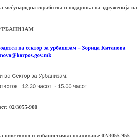
а меѓународна соработка и поддршка на здруженија н
 УРБАНИЗАМ
дител на сектор за урбанизам – Зорица
Китанова
tanova@karpos.gov.mk
и во Сектор за Урбанизам:
рток 12.30 часот - 15.00 часот
кт:
02/3055-900
за просторно и урбанистичко планирање 02/
3055-
955