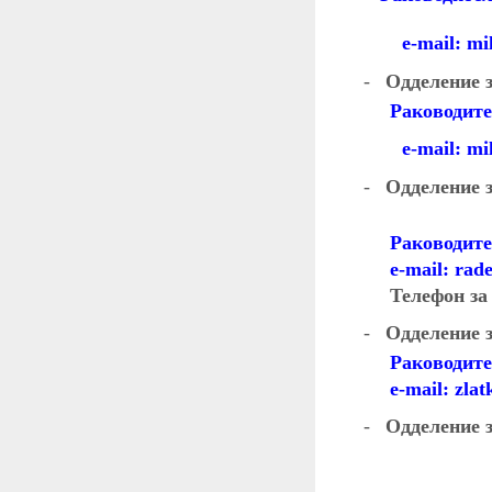
e-mail:
mi
-
Одделение 
Раководите
e-mail:
mi
-
Одделение з
Раководите
e-mail:
rad
Телефон за
-
Одделение 
Раководите
e-mail:
zla
-
O
дделение 