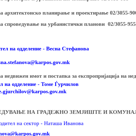
за архитектонско планирање и проектирање 02/3055-90
за спроведување на урбанистички планови 02/3055-955
а одделение - Весна Стефанова
na.stefanova
@karpos.gov.mk
за недвижен имот и постапка за експропријација на н
л на одделение - Томе Ѓурчилов
e.gjurchilov@karpos.gov.mk
РЕДУВАЊЕ НА ГРАДЕЖНО ЗЕМЈИШТЕ И КОМУНА
тел на сектор - Наташа Иванова
nova
@karpos.gov.mk