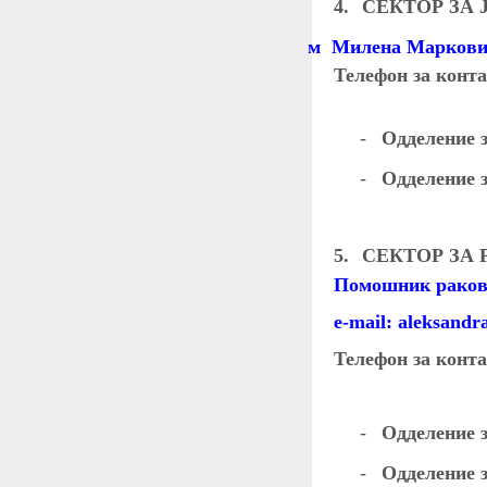
4.
СЕКТОР ЗА
м Милена Марков
Телефон за конта
-
Одделение з
-
Одделение з
5.
СЕКТОР ЗА
Помошник раково
e-mail:
aleksandra
Телефон за конта
-
Одделение з
-
Одделение з