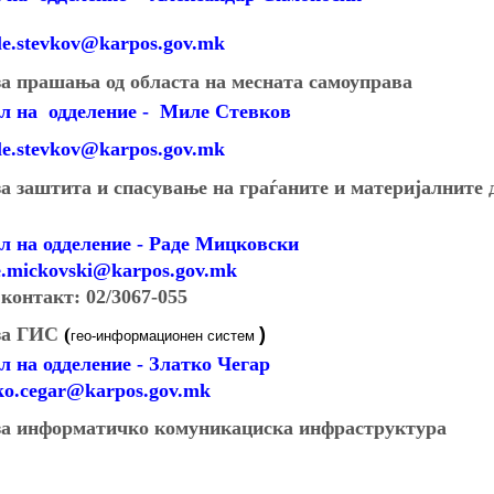
le.stevkov@karpos.gov.mk
за прашања од областа на месната самоуправа
л на
одделение
-
Миле Стевков
le.stevkov@karpos.gov.mk
а заштита и спасување на граѓаните и материјалните 
л на одделение
-
Раде Мицковски
e.mickovski@karpos.gov.mk
 контакт:
02/
3067-055
за ГИС
(
)
гео-информационен систем
л на одделение
-
Златко Чегар
tko.cegar@karpos.gov.mk
за информатичко комуникациска инфраструктура