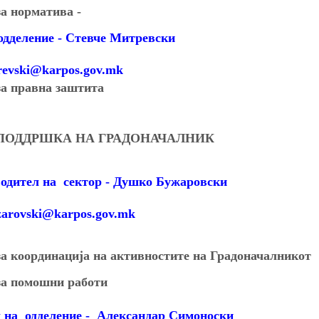
за норматива -
дделение - Стевче Митревски
trevski@karpos.gov.mk
за правна заштита
 ПОДДРШКА НА ГРАДОНАЧАЛНИК
одител на
сектор - Душко Бужаровски
uzarovski@karpos.gov.mk
а координација на активностите на
Градоначалникот
за помошни работи
 на
одделение
-
Александар Симоноски