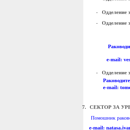
-
Одделение 
-
Одделение 
Раководител н
e-mail:
ves
-
Одделение 
Раководите
e-mail:
tom
7.
СЕКТОР ЗА У
Помошник раководи
e-mail:
natasa.iva