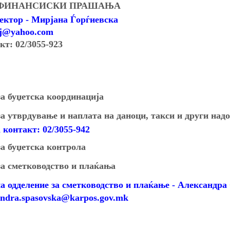
 ФИНАНСИСКИ ПРАШАЊА
ектор -
Мирјана Ѓорѓиевска
gj@yahoo.com
кт:
02/3055-9
23
а буџетска координација
а утврдување и наплата на даноци, такси и други над
 контакт: 02/3055-942
а буџетска контрола
за сметководство и плаќања
а одделение за сметководство и плаќање - Александр
ndra.spasovska
@karpos.gov.mk