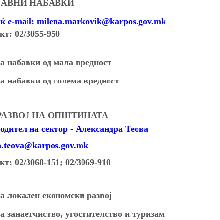
 ЈАВНИ НАБАВКИ
иќ
e-mail: milena.markovik@karpos.gov.mk
кт:
02/3055-9
50
а набавки од мала вредност
а набавки од голема вредност
 РАЗВОЈ НА ОПШТИНАТА
дител на сектор - Александра Теова
.teova
@karpos.gov.mk
кт:
02/3068-151
;
02/3069-910
а локален економски развој
а занаетчиство, угостителство и туризам