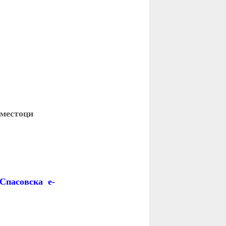
оместоци
а Спасовска
e-