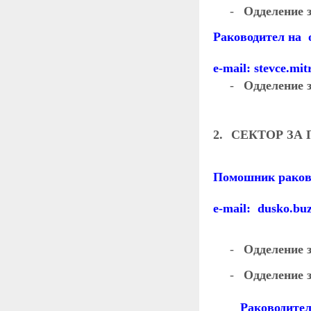
-
Одделение 
Раководител на
о
e-mail:
stevce.mi
-
Одделение 
2.
СЕКТОР ЗА
Помошник раков
e-mail: dusko.b
-
Одделение з
-
Одделение 
Раководител