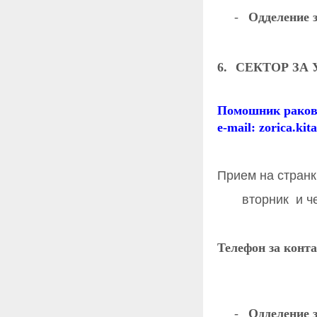
-
Одделение з
6.
СЕКТОР ЗА
Помошник раково
e-mail:
zorica.ki
Прием на странк
вторник и четв
Телефон за конта
-
Одделение 