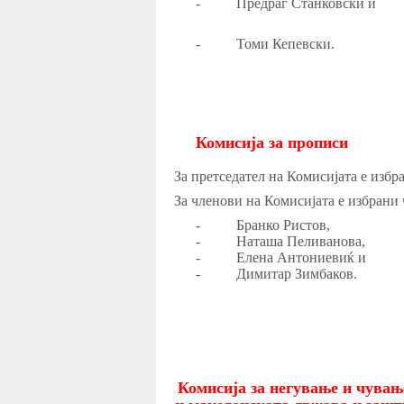
-
Предраг Станковски и
-
Томи Кепевски.
Комисија за прописи
За претседател на Комисијата е избр
За членови на Комисијата е избрани
-
Бранко Ристов,
-
Наташа Пеливанова,
-
Елена Антониевиќ и
-
Димитар Зимбаков.
Комисија за негување и чувањ