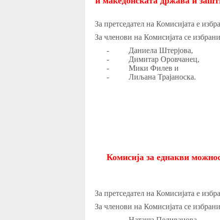
и македонската држава и зашт
За претседател на Комисијата е избр
За членови на Комисијата се избран
-
Даниела Штерјова,
-
Димитар Оровчанец,
-
Мики Филев и
-
Лиљана Трајаноска.
Комисија за
еднакви можнос
За претседател на Комисијата е избр
За членови на Комисијата се избран
-
Наташа Пеливанова,