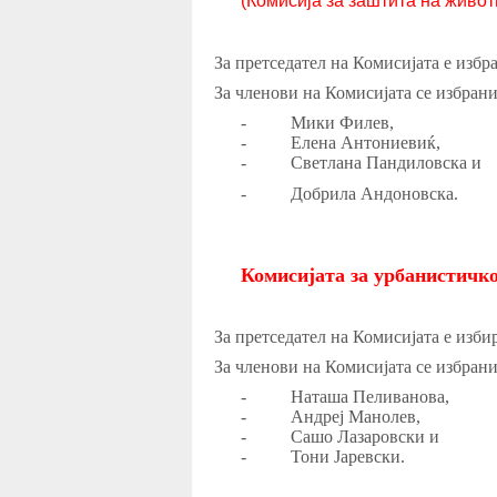
(Комисија за заштита на живо
За претседател на Комисијата е изб
За членови на Комисијата се избран
-
Мики Филев,
-
Елена Антониевиќ,
-
Светлана Пандиловска и
-
Добрила Андоновска.
Комисијата за урбанистичк
За претседател на Комисијата е изб
За членови на Комисијата се избран
-
Наташа Пеливанова,
-
Андреј Манолев,
-
Сашо Лазаровски и
-
Тони Јаревски.