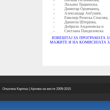
-
Лиљана Трајаноска,
-
Димитар Оровчанец,
-
Александар Анѓушев,
-
Емилија Ризеска Спасова,
-
Даниела Штерјова,
-
Добрила Андоновска и
-
Светлана Пандиловска
ИЗВЕШТАЈ ЗА ПРОГРАМАТА 
МАЖИТЕ И НА КОМИСИЈАТА ЗА
Општина Карпош | Архива на вести 2009-2015