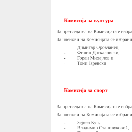
Комисија за култура
За претседател на Комисијата е избр
За членови на Комисијата се избран
-
Димитар Оровчанец,
-
Филип Даскаловски,
-
Горан Михајлов и
-
Тони Јаревски.
Комисија за спорт
За претседател на Комисијата е изб
За членови на Комисијата се избран
-
Зејнел Куч,
-
Владимир Станивуковиќ,