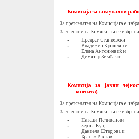
Комисија
за комунални рабо
За претседател на Комисијата е изб
За членови на Комисијата се избран
-
Предраг Станковски,
-
Владимир Кроневски
-
Елена Антониевиќ и
-
Димитар Зимбаков.
Комисија за јавни дејно
заштита)
За претседател на Комисијата е избр
За членови на Комисијата се избран
-
Наташа Пеливанова,
-
Зејнел Куч,
-
Даниела Штерјова и
-
Бранко Ристов.